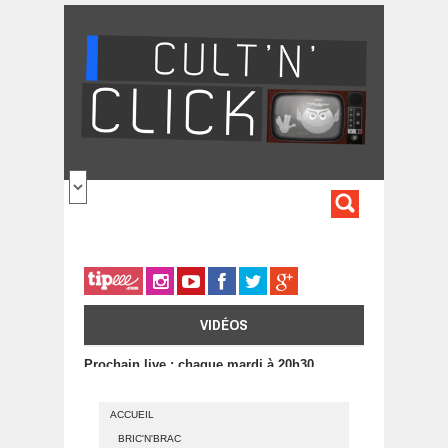
Aller au contenu principal
FORMULA
DE
RECHERC
VIDÉOS
Prochain live : chaque mardi à 20h30
ACCUEIL
BRIC'N'BRAC