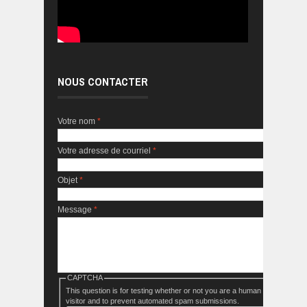
NOUS CONTACTER
Votre nom
*
Votre adresse de courriel
*
Objet
*
Message
*
CAPTCHA
This question is for testing whether or not you are a human
visitor and to prevent automated spam submissions.