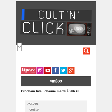
Aller au contenu principal
FORMULA
DE
RECHERC
VIDÉOS
Prochain live : chaque mardi à 20h30
ACCUEIL
CINÉMA