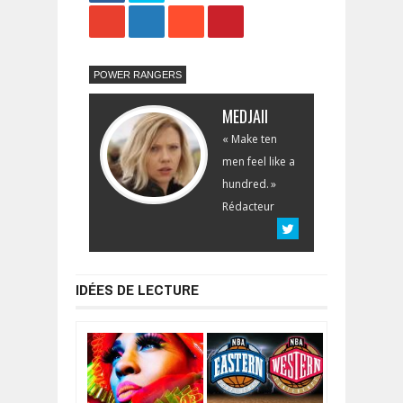
Share
Tweet
POWER RANGERS
MEDJAII
« Make ten
men feel like a
hundred. »
Rédacteur
IDÉES DE LECTURE