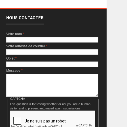
NOUS CONTACTER
Votre nom
*
Votre adresse de courriel
*
Objet
*
Message
*
CAPTCHA
This question is for testing whether or not you are a human
visitor and to prevent automated spam submissions.