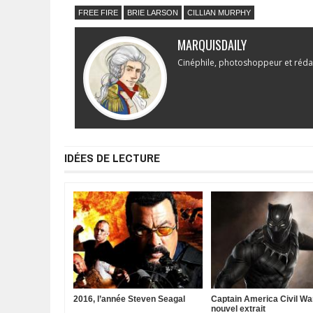
FREE FIRE
BRIE LARSON
CILLIAN MURPHY
MARQUISDAILY
Cinéphile, photoshoppeur et réda
IDÉES DE LECTURE
2016, l’année Steven Seagal
Captain America Civil War
nouvel extrait