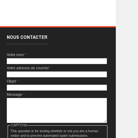
NOUS CONTACTER
Votre nom
*
Votre adresse de courriel
*
Objet
*
Message
*
CAPTCHA
This question is for testing whether or not you are a human
visitor and to prevent automated spam submissions.