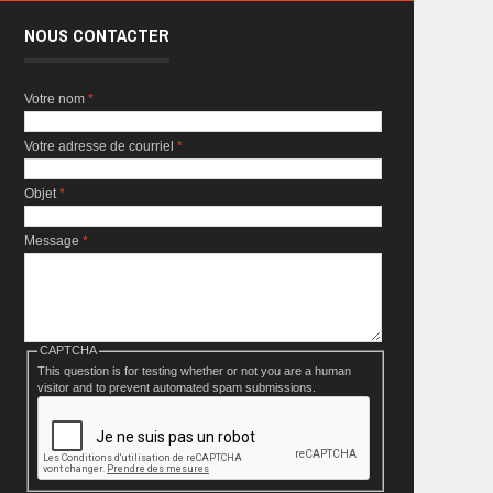
NOUS CONTACTER
Votre nom
*
Votre adresse de courriel
*
Objet
*
Message
*
CAPTCHA
This question is for testing whether or not you are a human
visitor and to prevent automated spam submissions.