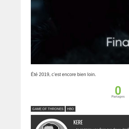
Été 2019, c'est encore bien loin.
0
Partages
GAME OF THRONES
HBO
KERE