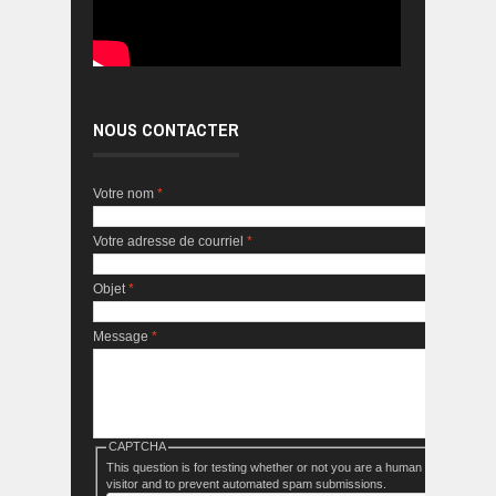
NOUS CONTACTER
Votre nom
*
Votre adresse de courriel
*
Objet
*
Message
*
CAPTCHA
This question is for testing whether or not you are a human
visitor and to prevent automated spam submissions.