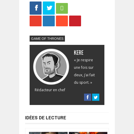
Share
Tweet
GAME OF THRONES
KERE
« Je respire
une fois sur
deux, j’ai fait
du sport. »
Rédacteur en chef
IDÉES DE LECTURE