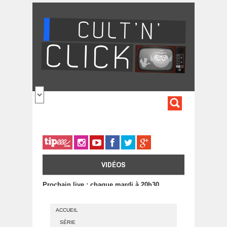
Aller au contenu principal
FORMULA
DE
RECHERC
VIDÉOS
Prochain live : chaque mardi à 20h30
ACCUEIL
SÉRIE