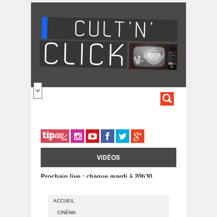
Aller au contenu principal
FORMULA
DE
RECHERC
VIDÉOS
Prochain live : chaque mardi à 20h30
ACCUEIL
CINÉMA