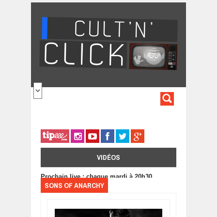
Aller au contenu principal
FORMULA
DE
RECHERC
VIDÉOS
Prochain live : chaque mardi à 20h30
SONS OF ANARCHY