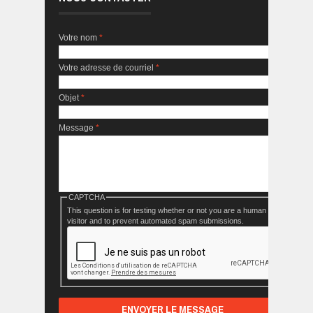
Votre nom
*
Votre adresse de courriel
*
Objet
*
Message
*
CAPTCHA
This question is for testing whether or not you are a human
visitor and to prevent automated spam submissions.