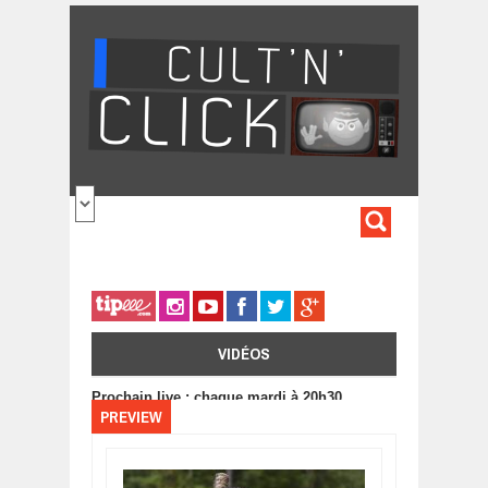
Aller au contenu principal
FORMULA
DE
RECHERC
VIDÉOS
Prochain live : chaque mardi à 20h30
PREVIEW