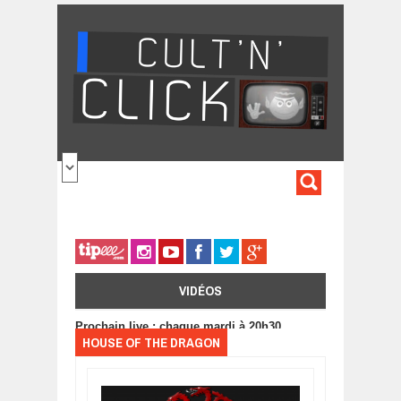
Aller au contenu principal
FORMULA
DE
RECHERC
VIDÉOS
Prochain live : chaque mardi à 20h30
HOUSE OF THE DRAGON