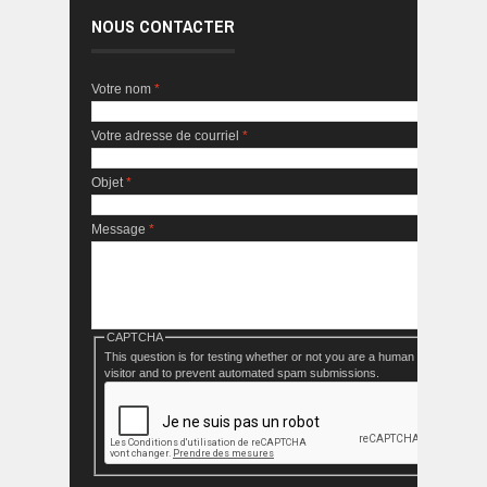
NOUS CONTACTER
Votre nom
*
Votre adresse de courriel
*
Objet
*
Message
*
CAPTCHA
This question is for testing whether or not you are a human
visitor and to prevent automated spam submissions.