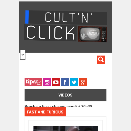
Aller au contenu principal
FORMULA
DE
RECHERC
VIDÉOS
Prochain live : chaque mardi à 20h30
FAST AND FURIOUS