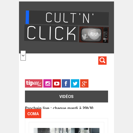
Aller au contenu principal
FORMULA
DE
RECHERC
VIDÉOS
Prochain live : chaque mardi à 20h30
COMA