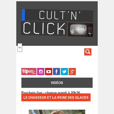
Aller au contenu principal
FORMULA
DE
RECHERC
VIDÉOS
Prochain live : chaque mardi à 20h30
LE CHASSEUR ET LA REINE DES GLACES