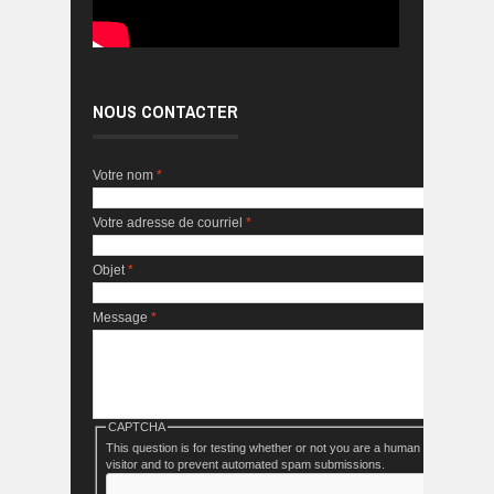
NOUS CONTACTER
Votre nom
*
Votre adresse de courriel
*
Objet
*
Message
*
CAPTCHA
This question is for testing whether or not you are a human
visitor and to prevent automated spam submissions.