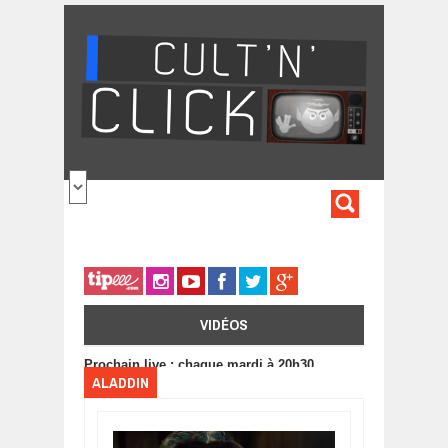
Aller au contenu principal
FORMULA
DE
RECHERC
VIDÉOS
Prochain live : chaque mardi à 20h30
ALADDIN