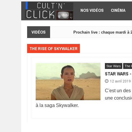
Aller au contenu principal
NOS VIDÉOS
CINÉMA
VIDÉOS
Prochain live : chaque mardi à 
THE RISE OF SKYWALKER
Star Wars
The 
STAR WARS -
12 avril 2019
C'est un de
une conclusio
à la saga Skywalker.