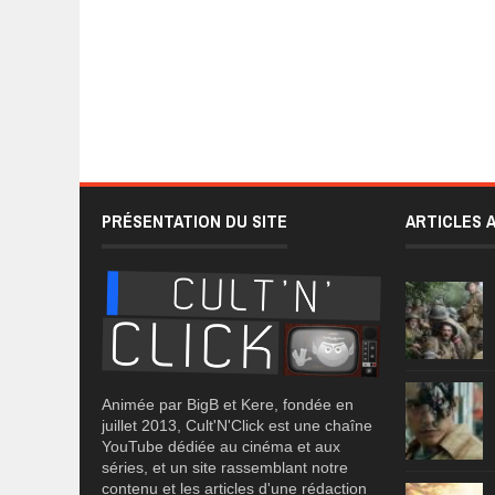
PRÉSENTATION DU SITE
ARTICLES 
Animée par BigB et Kere, fondée en
juillet 2013, Cult'N'Click est une chaîne
YouTube dédiée au cinéma et aux
séries, et un site rassemblant notre
contenu et les articles d'une rédaction