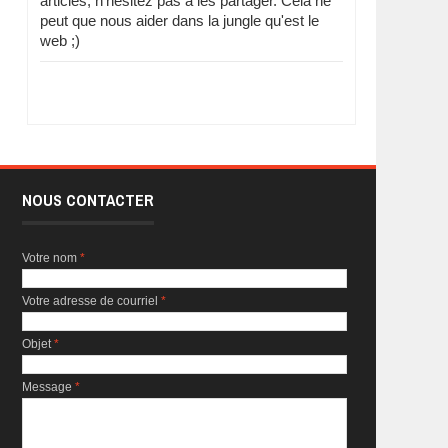
articles, n'hésitez pas à les partager. Cela ne
peut que nous aider dans la jungle qu'est le
web ;)
NOUS CONTACTER
Votre nom
*
Votre adresse de courriel
*
Objet
*
Message
*