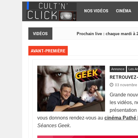
Aller au contenu principal
NOS VIDÉOS
CINÉMA
VIDÉOS
Prochain live : chaque mardi à 
AVANT-PREMIÈRE
Annonce
Les A
RETROUVEZ-N
03 novembre
Grande nouv
les vidéos, 
présentation
vous donnons rendez-vous au
cinéma Pathé L
Séances Geek
.