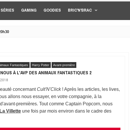
SÉRIES
GAMING
GOODIES
BRIC'N'BRAC
20h30
nimaux Fantastiques
Harry Potter
Avant-première
OUS À L'AVP DES ANIMAUX FANTASTIQUES 2
 2018
eauté concernant
Cult'N'Click
! Après les articles, les lives,
nous allons nous essayer, en votre compagnie, à la
 d'avant-premières. Tout comme Captain Popcorn, nous
a Villette
une fois par mois environ dans le cadre des