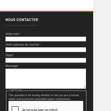
NOUS CONTACTER
Votre nom
*
Votre adresse de courriel
*
Objet
*
Message
*
CAPTCHA
This question is for testing whether or not you are a human
visitor and to prevent automated spam submissions.