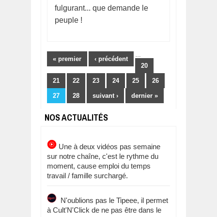
fulgurant... que demande le
peuple !
Pages
…
« premier
‹ précédent
20
21
22
23
24
25
26
27
28
suivant ›
dernier »
NOS ACTUALITÉS
Une à deux vidéos pas semaine
sur notre chaîne, c'est le rythme du
moment, cause emploi du temps
travail / famille surchargé.
N'oublions pas le Tipeee, il permet
à Cult'N'Click de ne pas être dans le