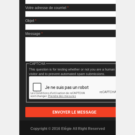
Votre adresse de courriel
*
Objet
*
Message
*
CAPTCHA
This question is for testing whether or not you are a human
visitor and to prevent automated spam submissions.
Copyright © 2016 Elégie All Right Reserved