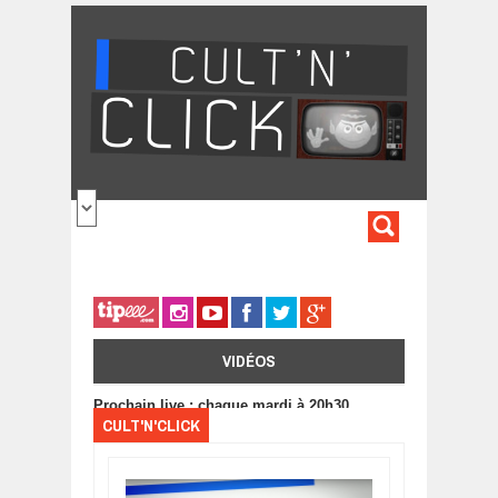
Aller au contenu principal
FORMULA
DE
RECHERC
VIDÉOS
Prochain live : chaque mardi à 20h30
CULT'N'CLICK